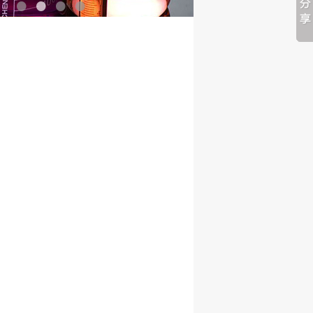
•
•
•
•