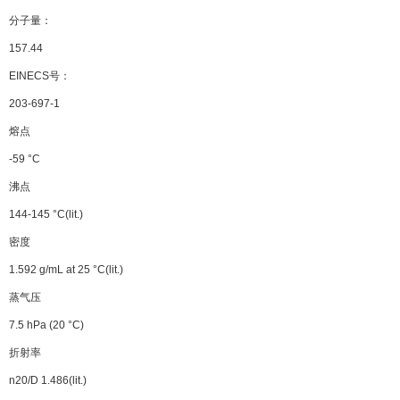
分子量：
157.44
EINECS号：
203-697-1
熔点
-59 °C
沸点
144-145 °C(lit.)
密度
1.592 g/mL at 25 °C(lit.)
蒸气压
7.5 hPa (20 °C)
折射率
n20/D 1.486(lit.)