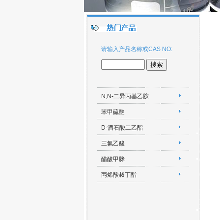
请输入产品名称或CAS NO:
N,N-二异丙基乙胺
苯甲硫醚
D-酒石酸二乙酯
三氟乙酸
醋酸甲脒
丙烯酸叔丁酯