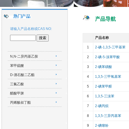
产品导航
请输入产品名称或CAS NO:
产品名称
1
2-碘-1,3,5-三甲基苯
N,N-二异丙基乙胺
2
2-碘-5-溴苯甲酸
苯甲硫醚
3
2-碘苯磺酸
D-酒石酸二乙酯
4
1,3,5-三甲氧基苯
三氟乙酸
5
2-碘苯甲醛
醋酸甲脒
6
1,3,5-三溴苯
丙烯酸叔丁酯
7
2-碘丙烷
8
1,3,5-三异丙基苯
9
2-碘噻吩