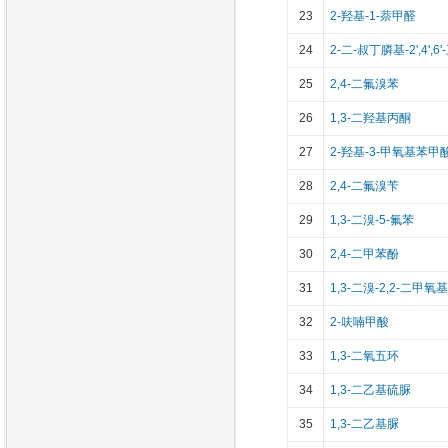
23
2-羟基-1-萘甲醛
24
2-二-叔丁膦基-2',4',
25
2,4-二氟溴苯
26
1,3-二羟基丙酮
27
2-羟基-3-甲氧基苯甲
28
2,4-二氟溴苄
29
1,3-二溴-5-氟苯
30
2,4-二甲苯酚
31
1,3-二溴-2,2-二甲氧
32
2-呋喃甲酸
33
1,3-二氧五环
34
1,3-二乙基硫脲
35
1,3-二乙基脲